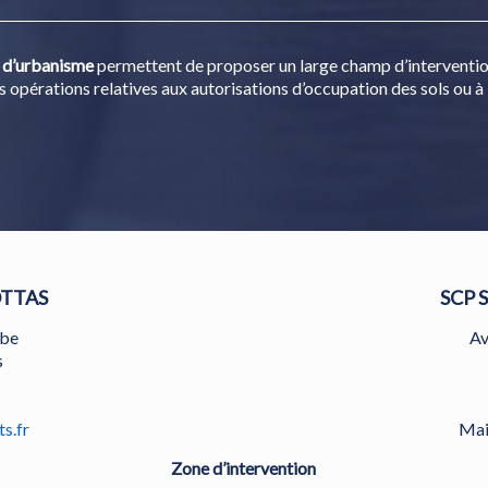
s d’urbanisme
permettent de proposer un large champ d’intervention.
s opérations relatives aux autorisations d’occupation des sols ou à 
OTTAS
SCP 
ube
Av
s
s.fr
Mai
Zone d’intervention