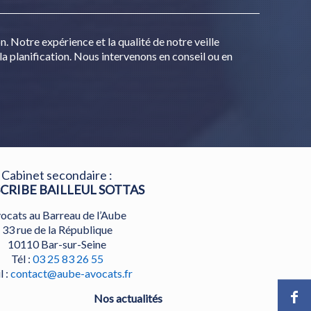
 Notre expérience et la qualité de notre veille
la planification. Nous intervenons en conseil ou en
Cabinet secondaire :
SCRIBE BAILLEUL SOTTAS
ocats au Barreau de l’Aube
33 rue de la République
10110 Bar-sur-Seine
Tél :
03 25 83 26 55
l :
contact@aube-avocats.fr
Nos actualités