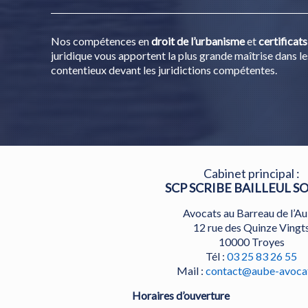
Nos compétences en
droit de l’urbanisme
et
certificat
juridique vous apportent la plus grande maîtrise dans le
contentieux devant les juridictions compétentes.
Cabinet principal :
SCP SCRIBE BAILLEUL S
Avocats au Barreau de l’A
12 rue des Quinze Vingt
10000 Troyes
Tél :
03 25 83 26 55
Mail :
contact@aube-avocat
Horaires d’ouverture